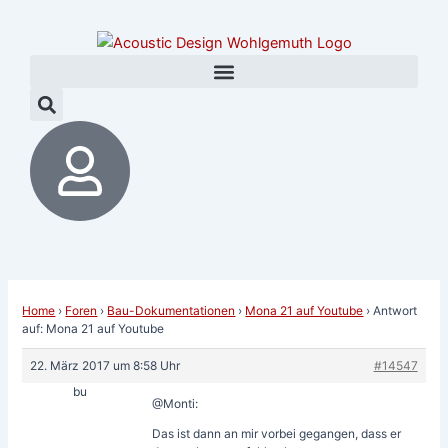
Zum
Post
Inhalt
navigation
springen
Home
›
Foren
›
Bau-Dokumentationen
›
Mona 21 auf Youtube
›
Antwort
auf: Mona 21 auf Youtube
22. März 2017 um 8:58 Uhr
#14547
bu
@Monti:
Das ist dann an mir vorbei gegangen, dass er