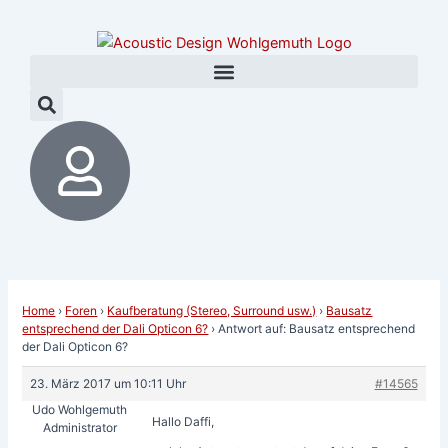
Zum
Post
Inhalt
navigation
springen
Home
›
Foren
›
Kaufberatung (Stereo, Surround usw.)
›
Bausatz
entsprechend der Dali Opticon 6?
›
Antwort auf: Bausatz entsprechend
der Dali Opticon 6?
23. März 2017 um 10:11 Uhr
#14565
Udo Wohlgemuth
Hallo Daffi,
Administrator