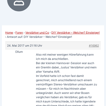
Home
›
Foren
›
Verstärker und Co
›
DIY Verstärker – Welcher? Einsteiger!
›
Antwort auf: DIY Verstärker – Welcher? Einsteiger!
24. Mai 2017 um 21:16 Uhr
#16962
Ollum
Also mit meiner wenigen Hörerfahrung kann
ich mich da anschließen.
Bei der kleinen Hannover-Session war auch
ein Gremlin dabei, Justus’ Verstärker und mein
alter Yamaha AVR.
Im Vorfeld hatte ich schon fast damit
gerechnet, mich anschließend nach einem
vernünftigen Stereo-Verstärker umschauen zu
müssen – für mich im Nachhinein aber
unbegründet. Auch wenn wir eher Boxen
verglichen haben als Verstärker, gab es für
mich kaum Unterschiede, ich hatte irgendwie
eine deutlichere Abstufung meiner alten HK-