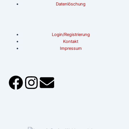
Datenlöschung
Login/Registrierung
Kontakt
Impressum
F
I
E
a
n
n
c
s
v
e
t
e