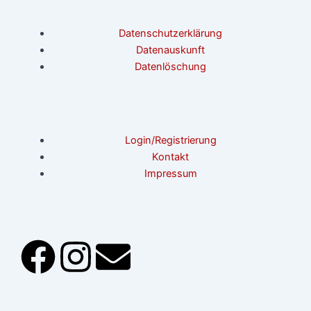
Datenschutzerklärung
Datenauskunft
Datenlöschung
Login/Registrierung
Kontakt
Impressum
F
I
E
a
n
n