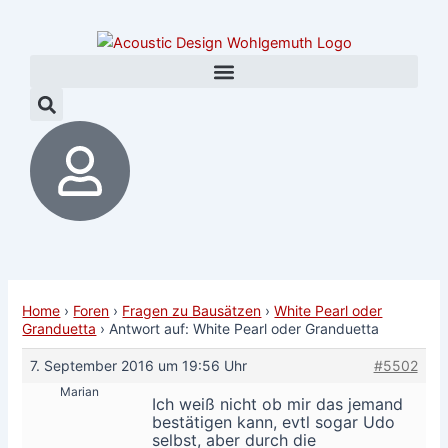
Zum
Post
Inhalt
navigation
springen
Home
›
Foren
›
Fragen zu Bausätzen
›
White Pearl oder
Granduetta
›
Antwort auf: White Pearl oder Granduetta
7. September 2016 um 19:56 Uhr
#5502
Marian
Ich weiß nicht ob mir das jemand
bestätigen kann, evtl sogar Udo
selbst, aber durch die