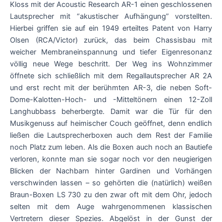
Kloss mit der Acoustic Research AR-1 einen geschlossenen
Lautsprecher mit “akustischer Aufhängung” vorstellten.
Hierbei griffen sie auf ein 1949 erteiltes Patent von Harry
Olsen (RCA/Victor) zurück, das beim Chassisbau mit
weicher Membraneinspannung und tiefer Eigenresonanz
völlig neue Wege beschritt. Der Weg ins Wohnzimmer
öffnete sich schließlich mit dem Regallautsprecher AR 2A
und erst recht mit der berühmten AR-3, die neben Soft-
Dome-Kalotten-Hoch- und -Mitteltönern einen 12-Zoll
Langhubbass beherbergte. Damit war die Tür für den
Musikgenuss auf heimischer Couch geöffnet, denn endlich
ließen die Lautsprecherboxen auch dem Rest der Familie
noch Platz zum leben. Als die Boxen auch noch an Bautiefe
verloren, konnte man sie sogar noch vor den neugierigen
Blicken der Nachbarn hinter Gardinen und Vorhängen
verschwinden lassen – so gehörten die (natürlich) weißen
Braun-Boxen LS 730 zu den zwar oft mit dem Ohr, jedoch
selten mit dem Auge wahrgenommenen klassischen
Vertretern dieser Spezies. Abgelöst in der Gunst der