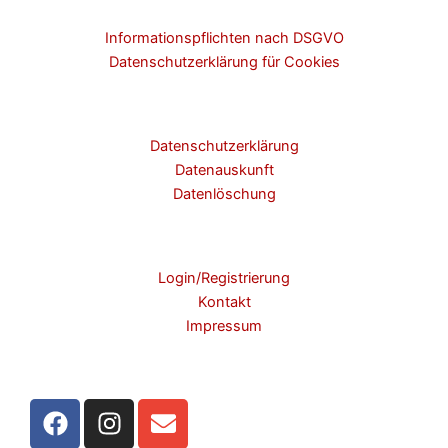
Informationspflichten nach DSGVO
Datenschutzerklärung für Cookies
Datenschutzerklärung
Datenauskunft
Datenlöschung
Login/Registrierung
Kontakt
Impressum
F
I
E
a
n
n