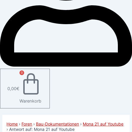
0
0,00
€
Warenkorb
Home
›
Foren
›
Bau-Dokumentationen
›
Mona 21 auf Youtube
›
Antwort auf: Mona 21 auf Youtube