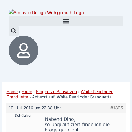
Zum
Post
Inhalt
navigation
springen
Home
›
Foren
›
Fragen zu Bausätzen
›
White Pearl oder
Granduetta
›
Antwort auf: White Pearl oder Granduetta
19. Juli 2016 um 22:38 Uhr
#1395
Schülzken
Nabend Dino,
so unqualifiziert finde ich die
Frage gar nicht.