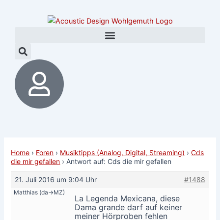
Zum
Post
Inhalt
navigation
springen
Home
›
Foren
›
Musiktipps (Analog, Digital, Streaming)
›
Cds
die mir gefallen
›
Antwort auf: Cds die mir gefallen
21. Juli 2016 um 9:04 Uhr
#1488
Matthias (da->MZ)
La Legenda Mexicana, diese
Dama grande darf auf keiner
meiner Hörproben fehlen