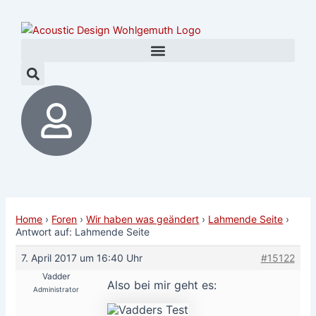
Zum
Post
Inhalt
navigation
springen
Home
›
Foren
›
Wir haben was geändert
›
Lahmende Seite
›
Antwort auf: Lahmende Seite
7. April 2017 um 16:40 Uhr
#15122
Vadder
Also bei mir geht es:
Administrator