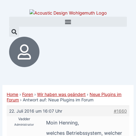
Zum
Post
Inhalt
navigation
springen
Home
›
Foren
›
Wir haben was geändert
›
Neue Plugins im
Forum
›
Antwort auf: Neue Plugins im Forum
22. Juli 2016 um 16:07 Uhr
#1660
Vadder
Moin Henning,
Administrator
welches Betriebssystem, welcher