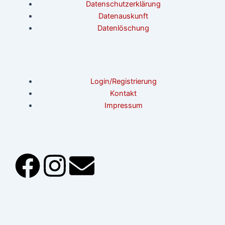
Datenschutzerklärung
Datenauskunft
Datenlöschung
Login/Registrierung
Kontakt
Impressum
F
I
E
a
n
n
c
s
v