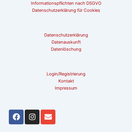
Informationspflichten nach DSGVO
Datenschutzerklärung für Cookies
Datenschutzerklärung
Datenauskunft
Datenlöschung
Login/Registrierung
Kontakt
Impressum
F
I
E
a
n
n
c
s
v