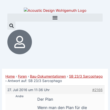
Zum
Post
Inhalt
navigation
springen
Home
›
Foren
›
Bau-Dokumentationen
›
SB 23/3 Sarcophago
›
Antwort auf: SB 23/3 Sarcophago
27. Juli 2016 um 11:36 Uhr
#2166
Andre
Der Plan
Wenn man den Plan für die