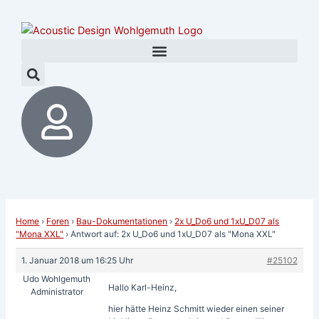
Zum
Post
Inhalt
navigation
springen
Home
›
Foren
›
Bau-Dokumentationen
›
2x U_Do6 und 1xU_D07 als
"Mona XXL"
›
Antwort auf: 2x U_Do6 und 1xU_D07 als "Mona XXL"
1. Januar 2018 um 16:25 Uhr
#25102
Udo Wohlgemuth
Hallo Karl-Heinz,
Administrator
hier hätte Heinz Schmitt wieder einen seiner