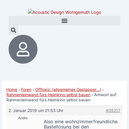
Zum
Post
Inhalt
navigation
springen
Home
›
Foren
›
Offtopic (allgemeines Geplapper…)
›
Rahmenleinwand fürs Heimkino selbst bauen
›
Antwort auf:
Rahmenleinwand fürs Heimkino selbst bauen
2. Januar 2019 um 21:53 Uhr
#35217
Andre
Also eine wohnzimmerfreundliche
Bastellösung bei den