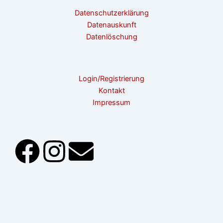
Datenschutzerklärung
Datenauskunft
Datenlöschung
Login/Registrierung
Kontakt
Impressum
F
I
E
a
n
n
c
s
v