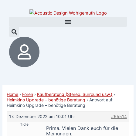
Zum
Post
Inhalt
navigation
springen
Home
›
Foren
›
Kaufberatung (Stereo, Surround usw.)
›
Heimkino Upgrade – benötige Beratung
›
Antwort auf:
Heimkino Upgrade – benötige Beratung
17. Dezember 2022 um 10:01 Uhr
#65514
Tidle
Prima. Vielen Dank euch für die
Meinungen.