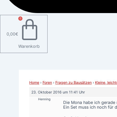
0
0,00
€
Warenkorb
Home
›
Foren
›
Fragen zu Bausätzen
›
Kleine, leic
23. Oktober 2016 um 11:41 Uhr
Henning
Die Mona habe ich gerade 
Ein Set muss ich noch für 