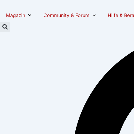
Zum
Post
Inhalt
navigation
Magazin
Community & Forum
Hilfe & Ber
springen