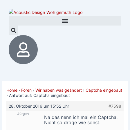
Zum
Post
Inhalt
navigation
springen
Home
›
Foren
›
Wir haben was geändert
›
Captcha eingebaut
›
Antwort auf: Captcha eingebaut
28. Oktober 2016 um 15:52 Uhr
#7598
Jürgen
Na das nenn ich mal ein Captcha,
Nicht so dröge wie sonst.