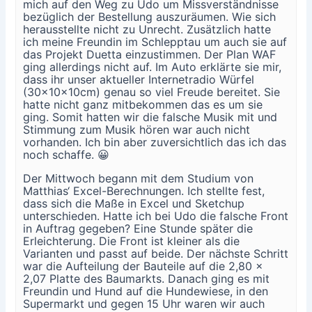
mich auf den Weg zu Udo um Missverständnisse
bezüglich der Bestellung auszuräumen. Wie sich
herausstellte nicht zu Unrecht. Zusätzlich hatte
ich meine Freundin im Schlepptau um auch sie auf
das Projekt Duetta einzustimmen. Der Plan WAF
ging allerdings nicht auf. Im Auto erklärte sie mir,
dass ihr unser aktueller Internetradio Würfel
(30x10x10cm) genau so viel Freude bereitet. Sie
hatte nicht ganz mitbekommen das es um sie
ging. Somit hatten wir die falsche Musik mit und
Stimmung zum Musik hören war auch nicht
vorhanden. Ich bin aber zuversichtlich das ich das
noch schaffe. 😀
Der Mittwoch begann mit dem Studium von
Matthias‘ Excel-Berechnungen. Ich stellte fest,
dass sich die Maße in Excel und Sketchup
unterschieden. Hatte ich bei Udo die falsche Front
in Auftrag gegeben? Eine Stunde später die
Erleichterung. Die Front ist kleiner als die
Varianten und passt auf beide. Der nächste Schritt
war die Aufteilung der Bauteile auf die 2,80 x
2,07 Platte des Baumarkts. Danach ging es mit
Freundin und Hund auf die Hundewiese, in den
Supermarkt und gegen 15 Uhr waren wir auch