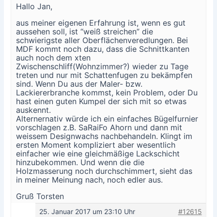
Hallo Jan,
aus meiner eigenen Erfahrung ist, wenn es gut
aussehen soll, ist “weiß streichen” die
schwierigste aller Oberflächenveredlungen. Bei
MDF kommt noch dazu, dass die Schnittkanten
auch noch dem xten
Zwischenschliff(Wohnzimmer?) wieder zu Tage
treten und nur mit Schattenfugen zu bekämpfen
sind. Wenn Du aus der Maler- bzw.
Lackiererbranche kommst, kein Problem, oder Du
hast einen guten Kumpel der sich mit so etwas
auskennt.
Alternernativ würde ich ein einfaches Bügelfurnier
vorschlagen z.B. SaRaiFo Ahorn und dann mit
weissem Designwachs nachbehandeln. Klingt im
ersten Moment kompliziert aber wesentlich
einfacher wie eine gleichmäßige Lackschicht
hinzubekommen. Und wenn die die
Holzmasserung noch durchschimmert, sieht das
in meiner Meinung nach, noch edler aus.
Gruß Torsten
25. Januar 2017 um 23:10 Uhr
#12615