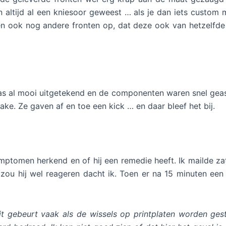
n altijd al een kniesoor geweest … als je dan iets custo
 ook nog andere fronten op, dat deze ook van hetzelfde 
s was al mooi uitgetekend en de componenten waren snel g
ake. Ze gaven af en toe een kick … en daar bleef het bij.
symptomen herkend en of hij een remedie heeft. Ik mailde
u hij wel reageren dacht ik. Toen er na 15 minuten een p
Dit gebeurt vaak als de wissels op printplaten worden ges