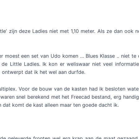
le’ zijn deze Ladies niet met 1,10 meter. Als ze dan ook n
 er moest een set van Udo komen … Blues Klasse .. niet te
 Little Ladies. Ik kon er weliswaar niet veel informat
 ontwerpt dat ik het wel aan durfde.
 multiplex. Voor de bouw van de kasten had ik besloten wa
 waren snel berekend met het Freecad bestand, erg handig
n dat komt de kast alleen maar ten goede dacht ik.
t de geleverde fronten wel erg krap aan de maat gezaagd