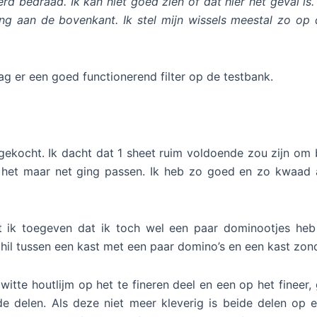
 bedraad. Ik kan niet goed zien of dat hier het geval is. 
 aan de bovenkant. Ik stel mijn wissels meestal zo op d
lag er een goed functionerend filter op de testbank.
gekocht. Ik dacht dat 1 sheet ruim voldoende zou zijn om 
at het maar net ging passen. Ik heb zo goed en zo kwaad 
et ik toegeven dat ik toch wel een paar dominootjes he
rschil tussen een kast met een paar domino’s en een kast zon
itte houtlijm op het te fineren deel en een op het fineer,
ide delen. Als deze niet meer kleverig is beide delen op