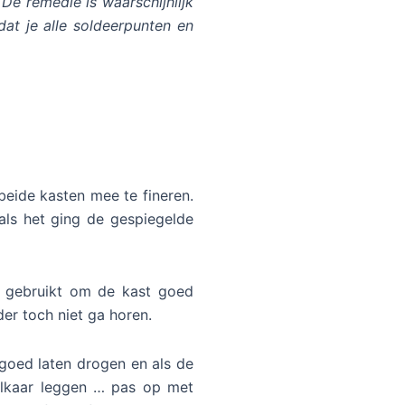
De remedie is waarschijnlijk
at je alle soldeerpunten en
beide kasten mee te fineren.
als het ging de gespiegelde
b gebruikt om de kast goed
der toch niet ga horen.
 goed laten drogen en als de
 elkaar leggen … pas op met