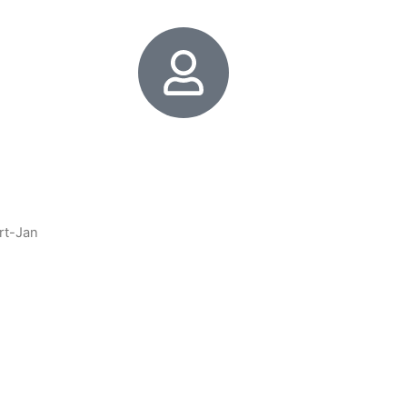
6
ert-Jan