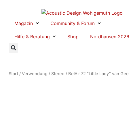
Zum
Inhalt
springen
Magazin
Community & Forum
Hilfe & Beratung
Shop
Nordhausen 202
Start
/
Verwendung
/
Stereo
/ BelAir 72 “Little Lady” van Ge