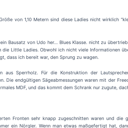
öße von 1,10 Metern sind diese Ladies nicht wirklich “kl
ein Bausatz von Udo her… Blues Klasse. nicht zu übertrie
 Little Ladies. Obwohl ich nicht viele Informationen über
ugt, dass ich bereit war, den Sprung zu wagen.
en aus Sperrholz. Für die Konstruktion der Lautspreche
n. Die endgültigen Sägeabmessungen waren mit der Freeca
 normales MDF, und das kommt dem Schrank nur zugute, dach
eferten Fronten sehr knapp zugeschnitten waren und die 
mer ein Nörgler. Wenn man etwas maßgefertigt hat, dann