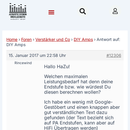
Zum
Post
Inhalt
navigation
springen
Community & Forum
Hilfe & Beratung
Nordhausen 2026
Home
›
Foren
›
Verstärker und Co
›
DIY Amps
›
Antwort auf:
DIY Amps
15. Januar 2017 um 22:58 Uhr
#12306
Rincewind
Hallo HaZu!
Welchen maximalen
Leistungsbedarf hat denn deine
Endstufe bzw. wie würdest Du
diesen berechnen wollen?
Ich habe ein wenig mit Google-
Gestöbert und einen knappen aber
gut verständlichen Text dazu
gefunden (der Text bezieht sich
auf PA Endstufen, kann aber auf
HiFi Übertragen werden)