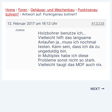
Home
›
Foren
›
Gehäuse- und Weichenbau
›
Punktgenau
bohren?
›
Antwort auf: Punktgenau bohren?
12. Februar 2017 um 16:12 Uhr
#13338
Justus
Holzbohrer benutze ich…
Vielleicht hilft das langsame
Anlaufen ja…muss ich nochmal
testen. Kann sein, dass ich da zu
ungeduldig bin.
In Multiplex habe ich diese
Probleme sonst nicht so stark.
Vielleicht taugt das MDF auch nix.
NEXT