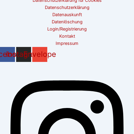
Datenschutzerklärung für Cookies
Datenschutzerklärung
Datenauskunft
Datenlöschung
Login/Registrierung
Kontakt
Impressum
cebook
Instagram
Envelope