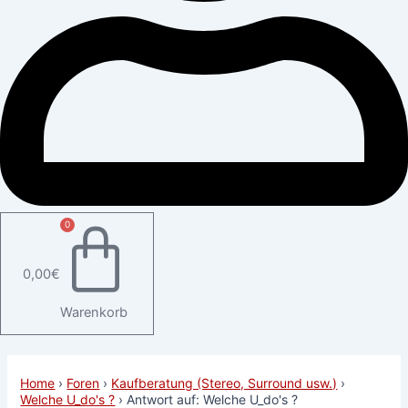
0
0,00
€
Warenkorb
Home
›
Foren
›
Kaufberatung (Stereo, Surround usw.)
›
Welche U_do's ?
›
Antwort auf: Welche U_do's ?