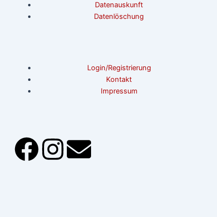
Datenauskunft
Datenlöschung
Login/Registrierung
Kontakt
Impressum
F
I
E
a
n
n
c
s
v