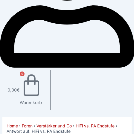
0
0,00
€
Warenkorb
Home
›
Foren
›
Verstärker und Co
›
HiFi vs. PA Endstufe
›
Antwort auf: HiFi vs. PA Endstufe