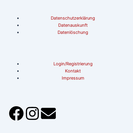
Datenschutzerklärung
Datenauskunft
Datenlöschung
Login/Registrierung
Kontakt
Impressum
F
I
E
a
n
n