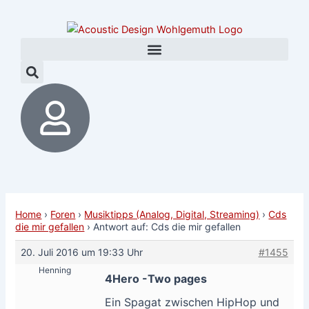
Zum
Post
Inhalt
navigation
springen
Home
›
Foren
›
Musiktipps (Analog, Digital, Streaming)
›
Cds
die mir gefallen
›
Antwort auf: Cds die mir gefallen
20. Juli 2016 um 19:33 Uhr
#1455
Henning
4Hero -Two pages
Ein Spagat zwischen HipHop und