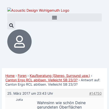
Zum
Post
Inhalt
navigation
springen
Home
›
Foren
›
Kaufberatung (Stereo, Surround usw.)
›
Canton Ergo RCL ablösen. Vielleicht SB 23/3?
›
Antwort auf:
Canton Ergo RCL ablösen. Vielleicht SB 23/3?
25. März 2017 um 23:43 Uhr
#14750
JoKa
Wahnsinn wie schön Deine
gerundeten Oberflächen