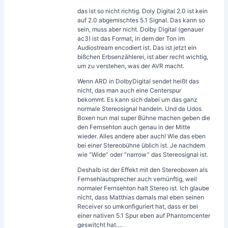
das ist so nicht richtig. Doly Digital 2.0 ist kein
auf 2.0 abgemischtes 5.1 Signal. Das kann so
sein, muss aber nicht. Dolby Digital (genauer
ac3) ist das Format, in dem der Ton im
Audiostream encodiert ist. Das ist jetzt ein
bißchen Erbsenzählerei, ist aber recht wichtig,
um zu verstehen, was der AVR macht.
Wenn ARD in DolbyDigital sendet heißt das
nicht, das man auch eine Centerspur
bekommt. Es kann sich dabei um das ganz
normale Stereosignal handeln. Und da Udos
Boxen nun mal super Bühne machen geben die
den Fernsehton auch genau in der Mitte
wieder. Alles andere aber auch! Wie das eben
bei einer Stereobühne üblich ist. Je nachdem
wie “Wide” oder “narrow” das Stereosignal ist.
Deshalb ist der Effekt mit den Stereoboxen als
Fernsehlautsprecher auch vernünftig, weil
normaler Fernsehton halt Stereo ist. Ich glaube
nicht, dass Matthias damals mal eben seinen
Receiver so umkonfiguriert hat, dass er bei
einer nativen 5.1 Spur eben auf Phantomcenter
geswitcht hat….