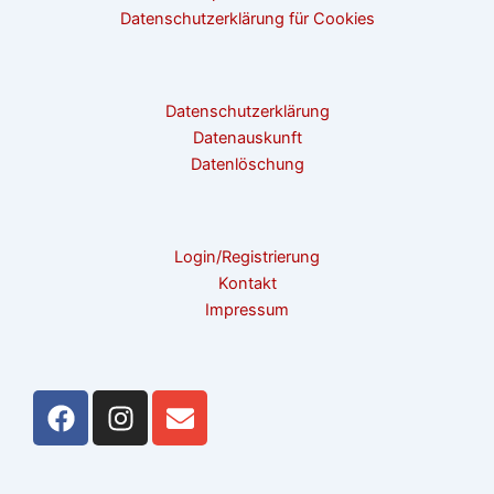
Datenschutzerklärung für Cookies
Datenschutzerklärung
Datenauskunft
Datenlöschung
Login/Registrierung
Kontakt
Impressum
F
I
E
a
n
n
c
s
v
e
t
e