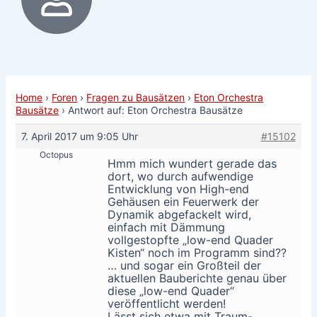
Home
›
Foren
›
Fragen zu Bausätzen
›
Eton Orchestra
Bausätze
›
Antwort auf: Eton Orchestra Bausätze
7. April 2017 um 9:05 Uhr
#15102
Octopus
Hmm mich wundert gerade das
dort, wo durch aufwendige
Entwicklung von High-end
Gehäusen ein Feuerwerk der
Dynamik abgefackelt wird,
einfach mit Dämmung
vollgestopfte „low-end Quader
Kisten“ noch im Programm sind??
… und sogar ein Großteil der
aktuellen Bauberichte genau über
diese „low-end Quader“
veröffentlicht werden!
Lässt sich etwa mit Traum-