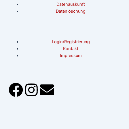
Datenauskunft
Datenlöschung
Login/Registrierung
Kontakt
Impressum
F
I
E
a
n
n
c
s
v