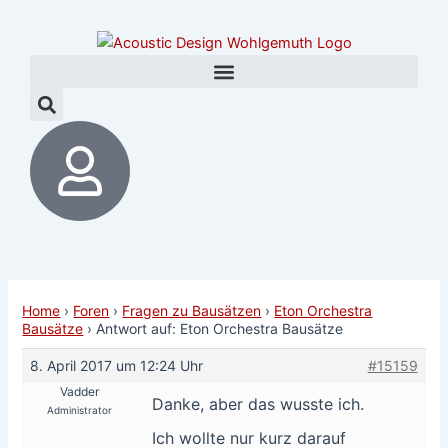
Zum
Post
Inhalt
navigation
springen
Home
›
Foren
›
Fragen zu Bausätzen
›
Eton Orchestra
Bausätze
›
Antwort auf: Eton Orchestra Bausätze
8. April 2017 um 12:24 Uhr
#15159
Vadder
Danke, aber das wusste ich.
Administrator
Ich wollte nur kurz darauf