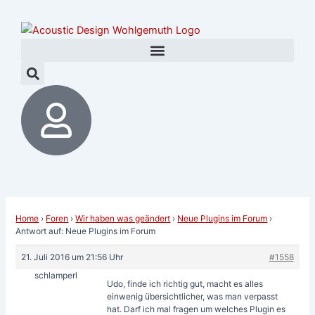
Zum
Post
Inhalt
navigation
springen
Home
›
Foren
›
Wir haben was geändert
›
Neue Plugins im Forum
›
Antwort auf: Neue Plugins im Forum
21. Juli 2016 um 21:56 Uhr
#1558
schlamperl
Udo, finde ich richtig gut, macht es alles
einwenig übersichtlicher, was man verpasst
hat. Darf ich mal fragen um welches Plugin es