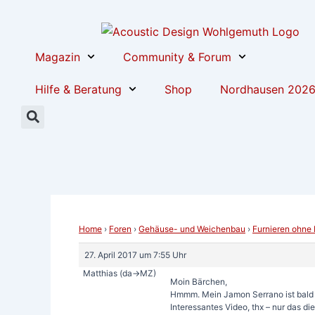
Zum
Post
Inhalt
navigation
springen
Magazin
Community & Forum
Hilfe & Beratung
Shop
Nordhausen 202
Home
›
Foren
›
Gehäuse- und Weichenbau
›
Furnieren ohne
27. April 2017 um 7:55 Uhr
Matthias (da->MZ)
Moin Bärchen,
Hmmm. Mein Jamon Serrano ist bald 
Interessantes Video, thx – nur das 