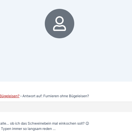
6
 Bügeleisen?
›
Antwort auf: Furnieren ohne Bügeleisen?
alle… ob ich das Schweinebein mal einkochen soll? 😉
die Typen immer so langsam reden …