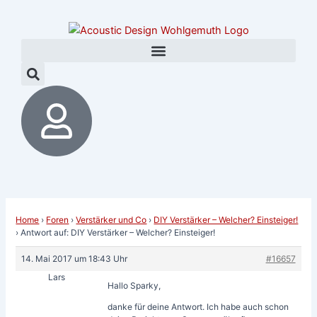
Zum
Post
Inhalt
navigation
springen
Home
›
Foren
›
Verstärker und Co
›
DIY Verstärker – Welcher? Einsteiger!
›
Antwort auf: DIY Verstärker – Welcher? Einsteiger!
14. Mai 2017 um 18:43 Uhr
#16657
Lars
Hallo Sparky,
danke für deine Antwort. Ich habe auch schon