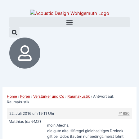
Zum
Post
Inhalt
navigation
springen
Home
›
Foren
›
Verstärker und Co
›
Raumakustik
›
Antwort auf:
Raumakustik
22. Juli 2016 um 19:11 Uhr
#1680
Matthias (da->MZ)
moin Alechs,
die gute alte Hifiregel gleichseitiges Dreieck
gilt bei Udo’s Bauten nur bedingt, meist lohnt