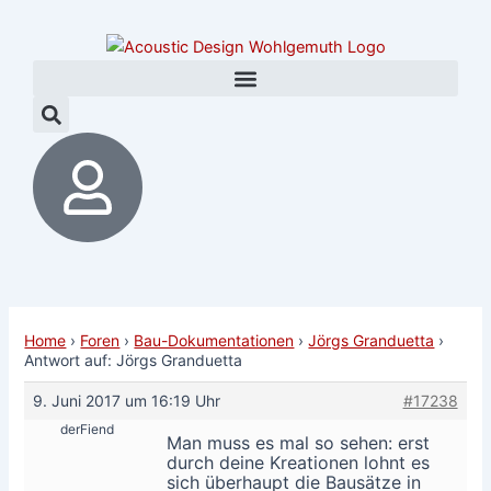
Zum
Post
Inhalt
navigation
springen
Home
›
Foren
›
Bau-Dokumentationen
›
Jörgs Granduetta
›
Antwort auf: Jörgs Granduetta
9. Juni 2017 um 16:19 Uhr
#17238
derFiend
Man muss es mal so sehen: erst
durch deine Kreationen lohnt es
sich überhaupt die Bausätze in