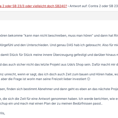
a 2 oder SB 23/3 oder vielleicht doch SB240?
›
Antwort auf: Contra 2 oder SB 2
 hören bekomme “kann man nicht beschreiben, muss man hören” und dann hat Rin
örgefühl und den Unterschieden. Und genau DAS hab ich gebraucht. Also für mich
 damit Stück für Stück meine innere Überzeugung gefestigt und darüber hinaus 
 das auch sicher nicht das letzte Projekt aus Udo’s Shop sein. Dafür macht mir da
ganz unrecht, wenn er sagt, das ich doch auch Zeit zum bauen und Hören habe,
ber die Frage ist worin man seine Freizeit lieber investiert 🙂
en, finden sich bestimmt Abnehmer und dann geht es eben an das nächste Proje
, die sich die Zeit für eine Antwort genommen haben. Ich werde berichten, wie es
etchup ein und mach mal einen Plan der zu meinen Bedürfnissen passt..
ils,