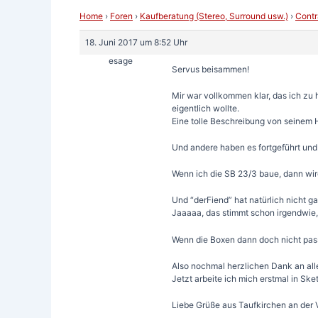
Home
›
Foren
›
Kaufberatung (Stereo, Surround usw.)
›
Contr
18. Juni 2017 um 8:52 Uhr
esage
Servus beisammen!
Mir war vollkommen klar, das ich zu
eigentlich wollte.
Eine tolle Beschreibung von seinem H
Und andere haben es fortgeführt und
Wenn ich die SB 23/3 baue, dann wird
Und “derFiend” hat natürlich nicht 
Jaaaaa, das stimmt schon irgendwie, a
Wenn die Boxen dann doch nicht pass
Also nochmal herzlichen Dank an alle
Jetzt arbeite ich mich erstmal in Sk
Liebe Grüße aus Taufkirchen an der V