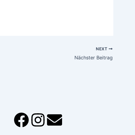
NEXT
Nächster Beitrag
F
I
E
a
n
n