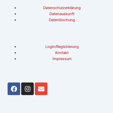
Datenschutzerklärung
Datenauskunft
Datenlöschung
Login/Registrierung
Kontakt
Impressum
F
I
E
a
n
n
c
s
v
e
t
e
b
a
l