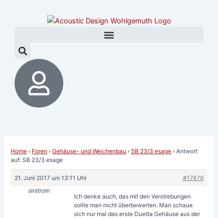
Zum
Post
Inhalt
navigation
springen
Home
›
Foren
›
Gehäuse- und Weichenbau
›
SB 23/3 esage
›
Antwort
auf: SB 23/3 esage
21. Juni 2017 um 13:11 Uhr
#17479
sirstrom
Ich denke auch, das mit den Verstrebungen
sollte man nicht überbewerten. Man schaue
sich nur mal das erste Duetta Gehäuse aus der