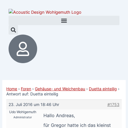
Zum
Post
Inhalt
navigation
springen
Home
›
Foren
›
Gehäuse- und Weichenbau
›
Duetta einteilig
›
Antwort auf: Duetta einteilig
23. Juli 2016 um 18:46 Uhr
#1753
Udo Wohlgemuth
Hallo Andreas,
Administrator
für Gregor hatte ich das kleinst