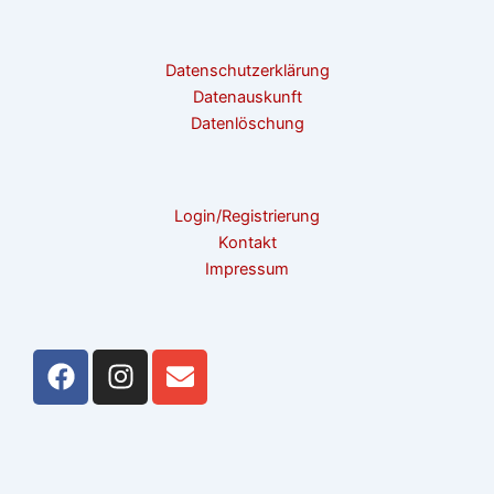
Datenschutzerklärung
Datenauskunft
Datenlöschung
Login/Registrierung
Kontakt
Impressum
F
I
E
a
n
n
c
s
v
e
t
e
b
a
l