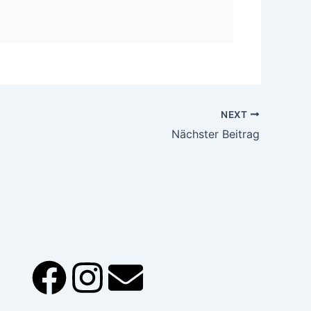
NEXT
Nächster Beitrag
F
I
E