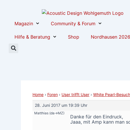
Zum
Post
Inhalt
navigation
springen
Magazin
Community & Forum
Hilfe & Beratung
Shop
Nordhausen 202
Home
›
Foren
›
User trifft User
›
White Pearl-Besuch
28. Juni 2017 um 19:39 Uhr
Matthias (da->MZ)
Danke für den Eindruck,
Jaaa, mit Amp kann man sc