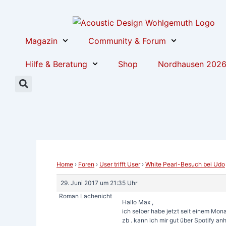
Zum
Post
Inhalt
navigation
springen
Magazin
Community & Forum
Hilfe & Beratung
Shop
Nordhausen 202
Home
›
Foren
›
User trifft User
›
White Pearl-Besuch bei Udo
29. Juni 2017 um 21:35 Uhr
Roman Lachenicht
Hallo Max ,
ich selber habe jetzt seit einem Mona
zb . kann ich mir gut über Spotify anh