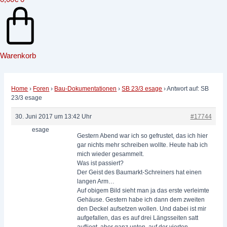
Warenkorb
Home
›
Foren
›
Bau-Dokumentationen
›
SB 23/3 esage
›
Antwort auf: SB
23/3 esage
30. Juni 2017 um 13:42 Uhr
#17744
esage
Gestern Abend war ich so gefrustet, das ich hier
gar nichts mehr schreiben wollte. Heute hab ich
mich wieder gesammelt.
Was ist passiert?
Der Geist des Baumarkt-Schreiners hat einen
langen Arm…
Auf obigem Bild sieht man ja das erste verleimte
Gehäuse. Gestern habe ich dann dem zweiten
den Deckel aufsetzen wollen. Und dabei ist mir
aufgefallen, das es auf drei Längsseiten satt