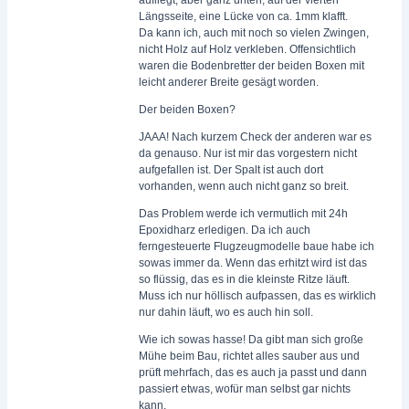
aufliegt, aber ganz unten, auf der vierten
Längsseite, eine Lücke von ca. 1mm klafft.
Da kann ich, auch mit noch so vielen Zwingen,
nicht Holz auf Holz verkleben. Offensichtlich
waren die Bodenbretter der beiden Boxen mit
leicht anderer Breite gesägt worden.
Der beiden Boxen?
JAAA! Nach kurzem Check der anderen war es
da genauso. Nur ist mir das vorgestern nicht
aufgefallen ist. Der Spalt ist auch dort
vorhanden, wenn auch nicht ganz so breit.
Das Problem werde ich vermutlich mit 24h
Epoxidharz erledigen. Da ich auch
ferngesteuerte Flugzeugmodelle baue habe ich
sowas immer da. Wenn das erhitzt wird ist das
so flüssig, das es in die kleinste Ritze läuft.
Muss ich nur höllisch aufpassen, das es wirklich
nur dahin läuft, wo es auch hin soll.
Wie ich sowas hasse! Da gibt man sich große
Mühe beim Bau, richtet alles sauber aus und
prüft mehrfach, das es auch ja passt und dann
passiert etwas, wofür man selbst gar nichts
kann.