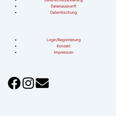
Datenauskunft
Datenlöschung
Login/Registrierung
Kontakt
Impressum
F
I
E
a
n
n
c
s
v