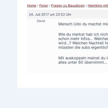
Home
›
Foren
›
Fragen zu Bausätzen
›
Heimkino m
24. Juli 2017 um 23:52 Uhr
David
Mensch Udo du machst mic
Wie du merkst hab ich nich
schon mehr Infos… Welchen
wird…? Welchen Nachteil h
müssten die subs eigentlic
Mit auskoppeln meinst du 
alles unter 60 übernimmt… 