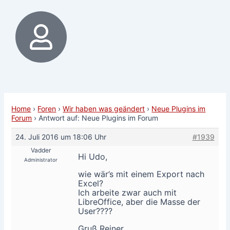
Home
›
Foren
›
Wir haben was geändert
›
Neue Plugins im
Forum
›
Antwort auf: Neue Plugins im Forum
24. Juli 2016 um 18:06 Uhr
#1939
Vadder
Hi Udo,
Administrator
wie wär’s mit einem Export nach
Excel?
Ich arbeite zwar auch mit
LibreOffice, aber die Masse der
User????
Gruß Reiner