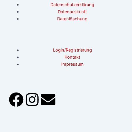
Datenschutzerklärung
Datenauskunft
Datenlöschung
Login/Registrierung
Kontakt
Impressum
F
I
E
a
n
n
c
s
v