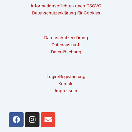
Informationspflichten nach DSGVO
Datenschutzerklärung für Cookies
Datenschutzerklärung
Datenauskunft
Datenlöschung
Login/Registrierung
Kontakt
Impressum
F
I
E
a
n
n
c
s
v