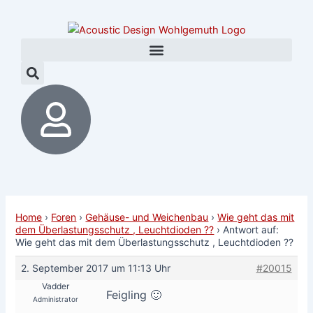
Zum
Post
Inhalt
navigation
springen
Home
›
Foren
›
Gehäuse- und Weichenbau
›
Wie geht das mit
dem Überlastungsschutz , Leuchtdioden ??
›
Antwort auf:
Wie geht das mit dem Überlastungsschutz , Leuchtdioden ??
2. September 2017 um 11:13 Uhr
#20015
Vadder
Feigling 🙂
Administrator