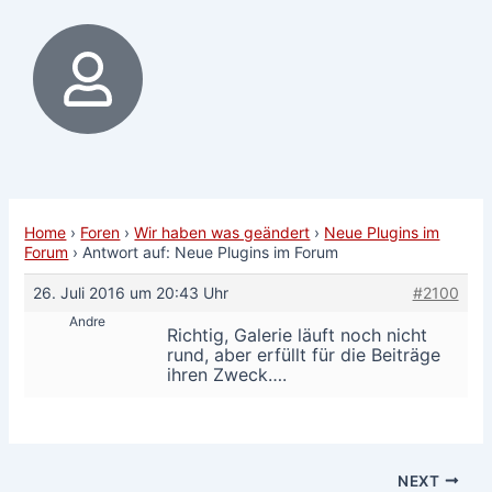
Home
›
Foren
›
Wir haben was geändert
›
Neue Plugins im
Forum
›
Antwort auf: Neue Plugins im Forum
26. Juli 2016 um 20:43 Uhr
#2100
Andre
Richtig, Galerie läuft noch nicht
rund, aber erfüllt für die Beiträge
ihren Zweck….
NEXT