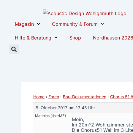
Zum
Post
Inhalt
navigation
springen
Magazin
Community & Forum
Hilfe & Beratung
Shop
Nordhausen 202
Home
›
Foren
›
Bau-Dokumentationen
›
Chorus 51 W
8. Oktober 2017 um 13:45 Uhr
Matthias (da->MZ)
Moin,
Im 20m^2 Wohnzimmer stehe
Die Chorus51 Wall im 3 Lit