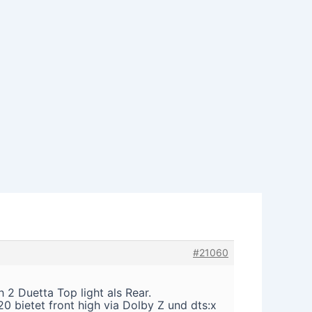
#21060
2 Duetta Top light als Rear.
 bietet front high via Dolby Z und dts:x