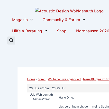
Zum
Post
Inhalt
navigation
springen
Magazin
Community & Forum
Hilfe & Beratung
Shop
Nordhausen 202
Home
›
Foren
›
Wir haben was geändert
›
Neue Plugins im F
26. Juli 2016 um 23:25 Uhr
Udo Wohlgemuth
Hallo Dino,
Administrator
das beruhigt mich, denn meine Such