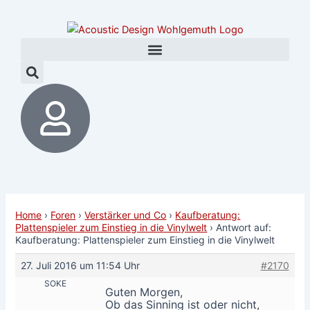
Zum
Post
Inhalt
navigation
springen
Home
›
Foren
›
Verstärker und Co
›
Kaufberatung:
Plattenspieler zum Einstieg in die Vinylwelt
›
Antwort auf:
Kaufberatung: Plattenspieler zum Einstieg in die Vinylwelt
27. Juli 2016 um 11:54 Uhr
#2170
SOKE
Guten Morgen,
Ob das Sinning ist oder nicht,